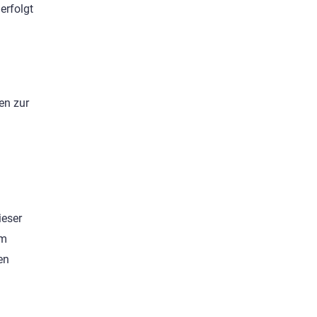
erfolgt
en zur
ieser
im
en