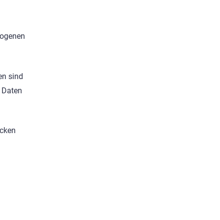
ezogenen
en sind
e Daten
ücken