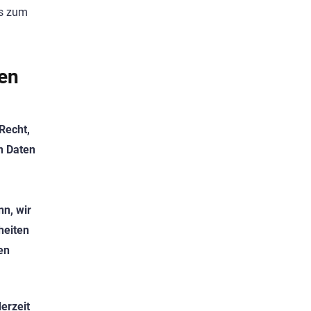
is zum
len
Recht,
n Daten
nn, wir
heiten
en
erzeit