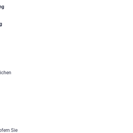
ng
g
lichen
ofern Sie